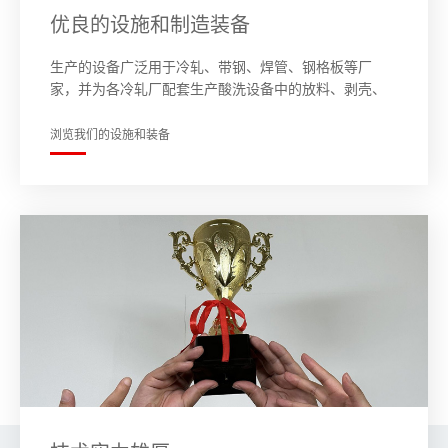
优良的设施和制造装备
生产的设备广泛用于冷轧、带钢、焊管、钢格板等厂
家，并为各冷轧厂配套生产酸洗设备中的放料、剥壳、
夹送、清洗、平直、收卷、等机械设备。企业生产的纵
剪扁钢生产线广泛用于钢格板的厂家。
浏览我们的设施和装备