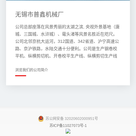
无锡市普鑫机械厂
公司总部座落在风景秀丽的太湖之滨, 央视外景基地（唐
城、三国城、水浒城）、鼋头渚等风景名胜近在咫尺。
公司北邻京杭大运河，312国道、342省道、沪宁高速公
路、京沪铁路，水陆交通十分便利。公司是生产钢卷校
平机、纵横剪切机、开卷校平生产线、纵横剪切生产线
等板料平直、分条、剪切等设备的专业厂家。在无锡地
区冷轧行业、带钢行业，钢材仓储享有盛名。
浏览我们的公司简介
苏公网安备 32020602000951号
苏ICP备11027073号-1