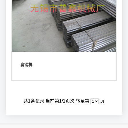
扁钢机
浏览我们的产品参数
共
1
条记录 当前第
1
/1页次 转至第
页